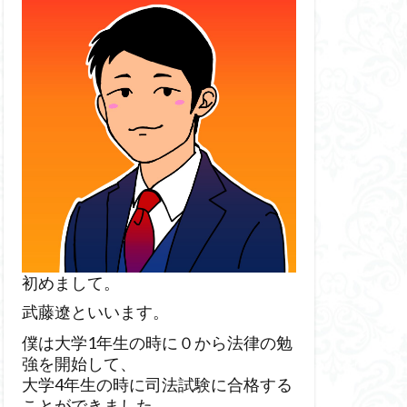
初めまして。
武藤遼といいます。
僕は大学1年生の時に０から法律の勉
強を開始して、
大学4年生の時に司法試験に合格する
ことができました。