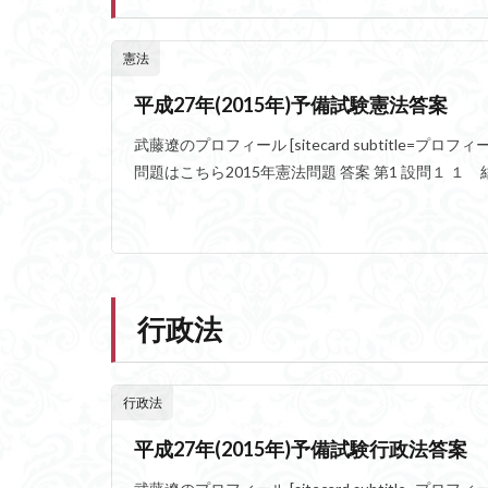
憲法
平成27年(2015年)予備試験憲法答案
武藤遼のプロフィール [sitecard subtitle=プロフィール url= 
問題はこちら2015年憲法問題 答案 第1 設問１ １ 結
行政法
行政法
平成27年(2015年)予備試験行政法答案