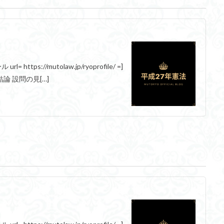
https://mutolaw.jp/ryoprofile/ =]
論 設問の見[…]