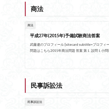
商法
商法
平成27年(2015年)予備試験商法答案
武藤遼のプロフィール [sitecard subtitle=プロフィール url= 
問題はこちら2015年商法問題 答案 第１ 設問１小問⑴に
民事訴訟法
民事訴訟法