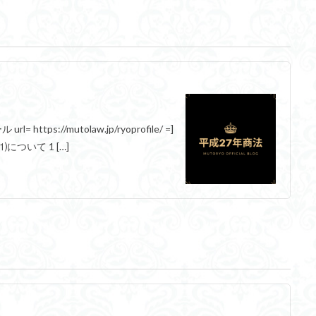
https://mutolaw.jp/ryoprofile/ =]
ついて 1 […]