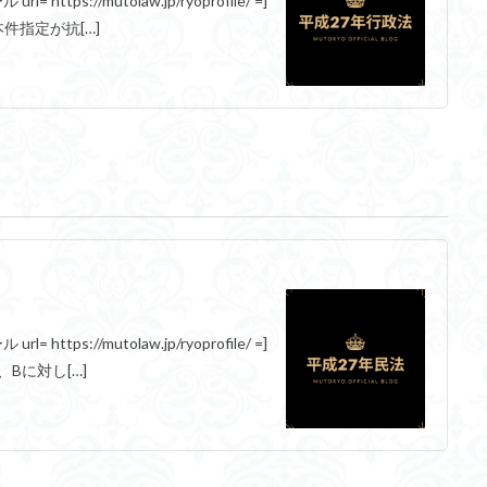
https://mutolaw.jp/ryoprofile/ =]
本件指定が抗[…]
https://mutolaw.jp/ryoprofile/ =]
、Bに対し[…]