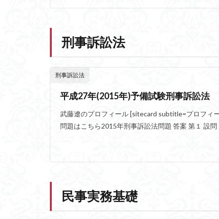
刑事訴訟法
刑事訴訟法
平成27年(2015年)予備試験刑事訴訟法
武藤遼のプロフィール [sitecard subtitle=プロフィール url= 
問題はこちら2015年刑事訴訟法問題 答案 第１ 設問１に
民事実務基礎