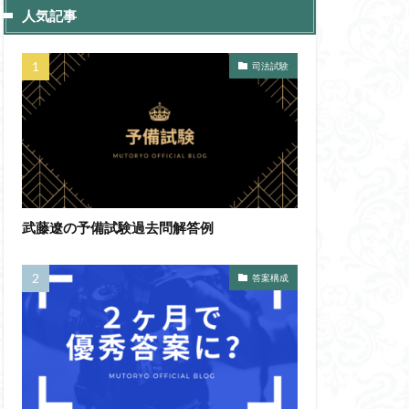
人気記事
司法試験
武藤遼の予備試験過去問解答例
答案構成