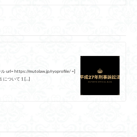
https://mutolaw.jp/ryoprofile/ =]
ついて 1 […]