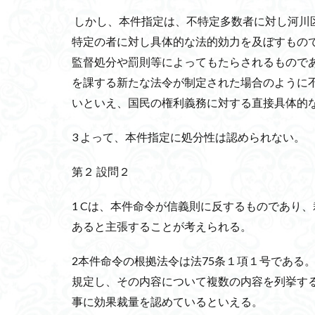
しかし、本件指定は、不特定多数者に対し河川
特定の者に対し具体的な法的効力を及ぼすもの
監督処分や罰則等によってもたらされるもので
を課する新たな法令が制定された場合のように
いといえ、国民の権利義務に対する直接具体的
3 よって、本件指定に処分性は認められない。
第２ 設問２
1 Cは、本件命令が信義則に反するものであり、
あると主張することが考えられる。
2本件命令の根拠法令は法75条１項１号である
規定し、その内容について複数の内容を列挙す
事に効果裁量を認めているといえる。