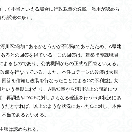
著しく不当といえる場合に行政裁量の逸脱・濫用が認めら
行訴法30条）。
が河川区域内にあるかどうかが不明確であったため、A県建
にあるとの回答を得ている。この回答は、建築指導課職員
見によるものであり、公的機関からの正式な回答といえる。
の改装を行なっている。また、本件コテージの改装は大規
、回答を信頼し改装を行なったことによるCの不利益は大
間という長期にわたり、A県知事から河川法上の問題につ
ば、再調査やDやEに対しさらなる確認を行うべき状況にあ
そうだとすれば、以上のような状況にあったCに対し、本件
く不当であるといえる。
の主張は認められる。