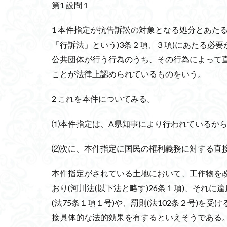
第1 設問１
1 本件指定が抗告訴訟の対象となる処分とあた
「行訴法」という)3条２項、３項)にあたる必
公共団体が行う行為のうち、その行為によって
ことが法律上認められているものをいう。
2 これを本件についてみる。
⑴本件指定は、A県知事により行われているか
⑵次に、本件指定に国民の権利義務に対する直
本件指定がされている土地において、工作物を
おり(河川法(以下法と略す)26条１項)、それ
(法75条１項１号)や、罰則(法102条２号)
接具体的な法的効果を有するといえそうである