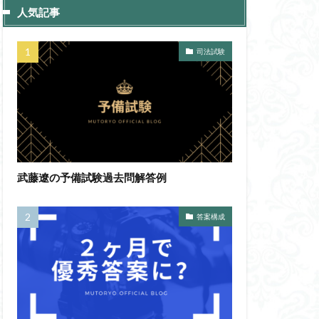
人気記事
司法試験
武藤遼の予備試験過去問解答例
答案構成