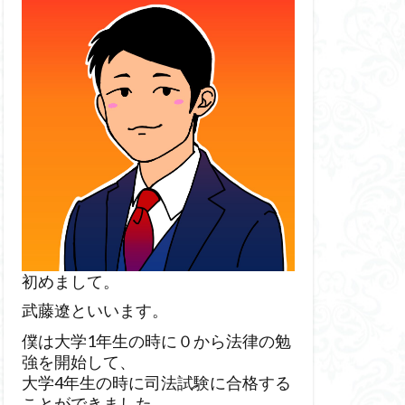
初めまして。
武藤遼といいます。
僕は大学1年生の時に０から法律の勉
強を開始して、
大学4年生の時に司法試験に合格する
ことができました。