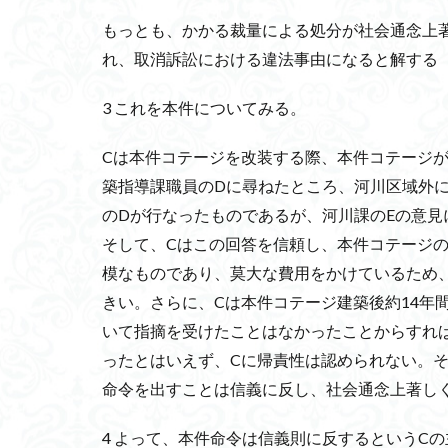
もっとも、かかる裁量による処分が社会通念上
れ、取消訴訟における違法事由になると解する（
3 これを本件についてみる。
Cは本件コテージを改装する際、本件コテージ
築指導課職員のDに尋ねたところ、河川区域外
のDが行なったものであるが、河川課のEの意
そして、Cはこの回答を信頼し、本件コテージ
模なものであり、莫大な費用をかけているため
きい。さらに、Cは本件コテージ建築後約14年
いて指摘を受けたことはなかったことからすれ
ったとはいえず、Cに帰責性は認められない。
命令を出すことは信義に反し、社会通念上著し
4 よって、本件命令は信義則に反するというC