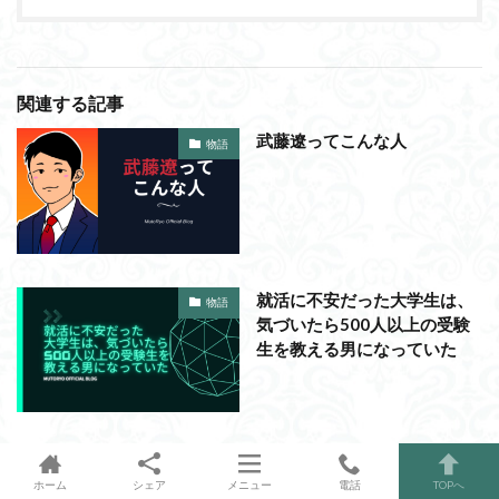
関連する記事
武藤遼ってこんな人
物語
就活に不安だった大学生は、
物語
気づいたら500人以上の受験
生を教える男になっていた
女性にモテなかった武藤遼の
物語
過去話
ホーム
シェア
メニュー
電話
TOPへ