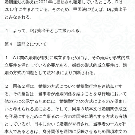
婚姻無効の訴えは2021年に提起され確定しているところ、Dは
2017年に生まれている。そのため、甲国法に従えば、Dは嫡出子
とみなされる。
４ よって、Dは嫡出子として扱われる。
第４ 設問２について
１ A C間の婚姻が有効に成立するためには、その婚姻が形式的成
立要件を満たしている必要がある。婚姻の形式的成立要件は、婚
姻の方式の問題として法24条により判断される。
２ 同条２項は、婚姻の方式について婚姻挙行地を連結点とす
る。その趣旨は、当事者が婚姻関係を結ぶことを挙行地において
他の人に公示するためには、婚姻挙行地の方式によるのが望まし
いと考えられる点にある。そして、同条３項本文は婚姻関係成立
を容易にするために当事者の一方の本国法に適合する方式も有効
としているが、日本において婚姻が挙行され、当事者の一方が日
本人であるときは、身分関係を適切に反映させるため同項本文の