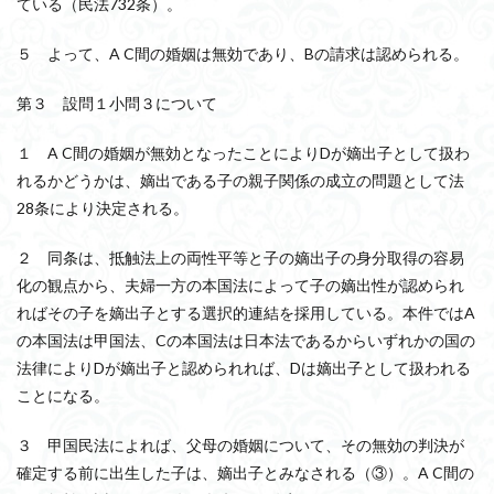
ている（民法732条）。
５ よって、A C間の婚姻は無効であり、Bの請求は認められる。
第３ 設問１小問３について
１ A C間の婚姻が無効となったことによりDが嫡出子として扱わ
れるかどうかは、嫡出である子の親子関係の成立の問題として法
28条により決定される。
２ 同条は、抵触法上の両性平等と子の嫡出子の身分取得の容易
化の観点から、夫婦一方の本国法によって子の嫡出性が認められ
ればその子を嫡出子とする選択的連結を採用している。本件ではA
の本国法は甲国法、Cの本国法は日本法であるからいずれかの国の
法律によりDが嫡出子と認められれば、Dは嫡出子として扱われる
ことになる。
３ 甲国民法によれば、父母の婚姻について、その無効の判決が
確定する前に出生した子は、嫡出子とみなされる（③）。A C間の