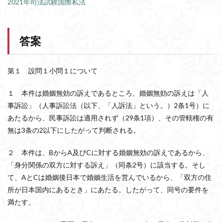
2021年司法試験国際私法
答案
第１ 設問１小問１について
１ 本件は婚姻無効の訴えであるところ、婚姻無効の訴えは「人
事訴訟」（人事訴訟法（以下、「人訴法」という。）2条1号）に
あたるから、民事訴訟は適用されず（29条1項）、その管轄権の有
無は3条の2以下にしたがって判断される。
２ 本件は、BからA及びCに対する婚姻無効の訴えであるから、
「身分関係の双方に対する訴え」（同条2号）に該当する。そし
て、AとCは婚姻後日本で婚姻生活を営んでいるから、「双方の住
所が日本国内にあるとき」にあたる。したがって、同号の要件を
満たす。