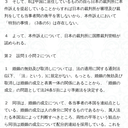
３ そして、Bは甲国に居住しているものの自ら日本の裁判所に本
件訴えを提起していることからすれば日本の裁判所が審理及び裁
判をしても当事者間の衡平を害しないから、本件訴えにおいて
「特別の事情」（3条の5）は存在しない。
４ よって、本件訴えについて、日本の裁判所に国際裁判管轄が
認められる。
第２ 設問１小問２について
１ 婚姻の無効及び取消しについては、法の適用に関する通則法
(以下、「法」という。)に規定がない。もっとも、婚姻の無効及び
取消しは婚姻の成立と表裏一体の関係にあることから、「婚姻の
成立」の問題として法24条1項により準拠法を決定する。
２ 同項は、婚姻の成立について、各当事者の本国を連結点とし
ている。婚姻の成立は人の身分に関するものであるから、属人法
たる本国法によって判断すべきところ、両性の平等という観点か
ら同項は婚姻の成立について配分的連結を採用している。これを