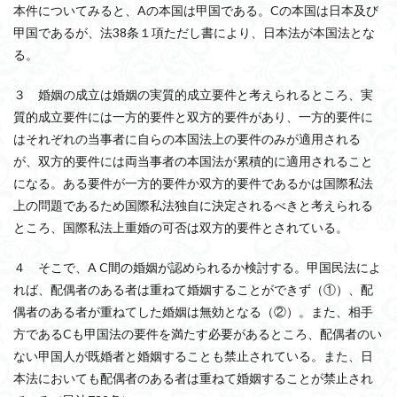
本件についてみると、Aの本国は甲国である。Cの本国は日本及び
甲国であるが、法38条１項ただし書により、日本法が本国法とな
る。
３ 婚姻の成立は婚姻の実質的成立要件と考えられるところ、実
質的成立要件には一方的要件と双方的要件があり、一方的要件に
はそれぞれの当事者に自らの本国法上の要件のみが適用される
が、双方的要件には両当事者の本国法が累積的に適用されること
になる。ある要件が一方的要件か双方的要件であるかは国際私法
上の問題であるため国際私法独自に決定されるべきと考えられる
ところ、国際私法上重婚の可否は双方的要件とされている。
４ そこで、A C間の婚姻が認められるか検討する。甲国民法によ
れば、配偶者のある者は重ねて婚姻することができず（①）、配
偶者のある者が重ねてした婚姻は無効となる（②）。また、相手
方であるCも甲国法の要件を満たす必要があるところ、配偶者のい
ない甲国人が既婚者と婚姻することも禁止されている。また、日
本法においても配偶者のある者は重ねて婚姻することが禁止され