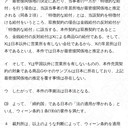
ア 最密接関係地の決定にあたり、当事者の一方が「特徴的な給
付」を行う場合は、当該当事者の常居所地が最密接関係地と推定
される（同条２項）。「特徴的な給付」とは、当該契約を特徴付
ける給付をいうところ、双務契約の場合は金銭給付の反対給付が
「特徴的な給付」に該当する。本件契約は双務契約であるとこ
ろ、金銭給付の反対給付はXによる商品Gの給付である。そして、
Xは日本以外に営業所を有しない会社であるから、Xの常居所は日
本であるといえ、本件では日本が最密接関係地と推定される。
イ そして、Yは甲国以外に営業所を有しないものの、本件売買契
約の対象である商品Gやそのサンプルは日本に所在しており、上記
最密接関係地の推定を覆す事情は存在しない。
ウ したがって、本件の準拠法は日本法となる。
⑶ よって、「締約国」である日本の「法の適用が導かれる」と
いえ、ウィーン条約１条⑴⒝の要件を満たす。
４ 裁判所は、以上のような判断によって、ウィーン条約を適用