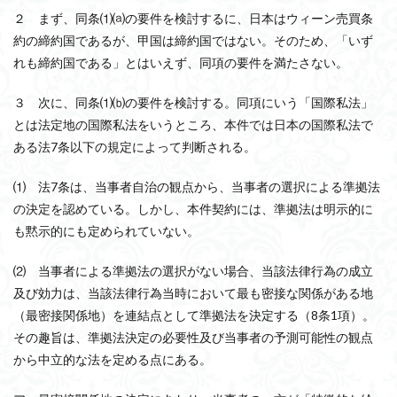
２ まず、同条⑴⒜の要件を検討するに、日本はウィーン売買条
約の締約国であるが、甲国は締約国ではない。そのため、「いず
れも締約国である」とはいえず、同項の要件を満たさない。
３ 次に、同条⑴⒝の要件を検討する。同項にいう「国際私法」
とは法定地の国際私法をいうところ、本件では日本の国際私法で
ある法7条以下の規定によって判断される。
⑴ 法7条は、当事者自治の観点から、当事者の選択による準拠法
の決定を認めている。しかし、本件契約には、準拠法は明示的に
も黙示的にも定められていない。
⑵ 当事者による準拠法の選択がない場合、当該法律行為の成立
及び効力は、当該法律行為当時において最も密接な関係がある地
（最密接関係地）を連結点として準拠法を決定する（8条1項）。
その趣旨は、準拠法決定の必要性及び当事者の予測可能性の観点
から中立的な法を定める点にある。