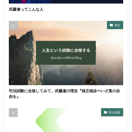
武藤遼ってこんな人
理念
司法試験に合格してみて。武藤遼の理念『独立独歩〜いざ真の自
由を』
司法試験