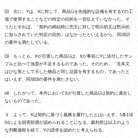
⑵ 次に、Yは、Xに対して、商品Gを先端的な設備を有するYの工
場で使用することなどの特定の目的を一切伝えていなかった。そ
うだとすれば、「契約の締結時に売主に対して明示的又は黙示的
に知らされていた特定の目的」はなかったといえるから、同項⑵
の要件も満たしている。
⑶ もっとも、Xが引渡した商品Gは、Xが事前にYに送付したサン
プルと比べて強度が不足するものであった。そのため、「見本又
はひな形として示した物品と同じ品質を有するもの」であったと
はいえず、同項⑶の要件を満たさない。
⑷ したがって、本件においてXが引渡した商品Gは契約に適合し
ないものであった。
３ よって、Xは契約に基づく義務を履行したとはいえず、5条1項
⒝による損害賠償が認められることになる。裁判所は以上のよう
な判断過程を経て、Yの請求を認めたと考えられる。