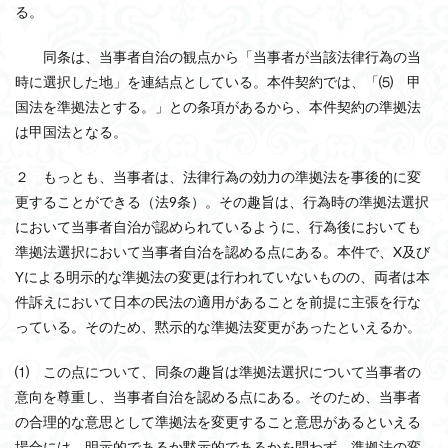
る。
同条は、当事者自治の観点から「当事者が当該法律行為の当
時に選択した地」を連結点としている。本件契約では、「⑸ 甲
国法を準拠法とする。」との条項があるから、本件契約の準拠法
は甲国法となる。
２ もっとも、当事者は、法律行為の効力の準拠法を事後的に変
更することができる（法9条）。その趣旨は、行為時の準拠法選択
において当事者自治が認められているように、行為後においても
準拠法選択において当事者自治を認める点にある。本件で、X及び
Yによる明示的な準拠法の変更は行われていないものの、両者は本
件訴えにおいて日本の民法の適用があることを前提に主張を行な
っている。そのため、黙示的な準拠法変更があったといえるか。
⑴ この点について、同条の趣旨は準拠法選択について当事者の
意向を尊重し、当事者自治を認める点にある。そのため、当事者
の合理的な意思として準拠法を変更すること意思があるといえる
場合には、明示的であるか黙示的であるかを問わず、準拠法の変