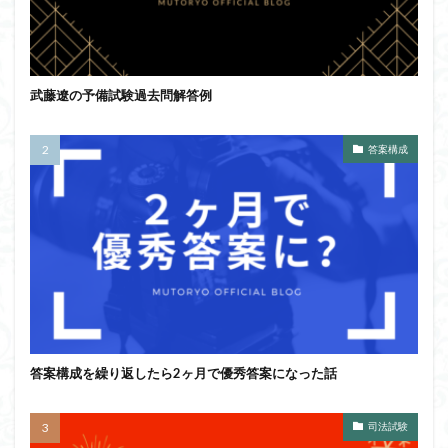
武藤遼の予備試験過去問解答例
答案構成
答案構成を繰り返したら2ヶ月で優秀答案になった話
司法試験