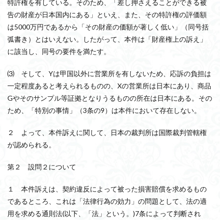
特許権を有している。そのため、「差し押さえることができる被
告の財産が日本国内にある」といえ、また、その特許権の評価額
は5000万円であるから「その財産の価額が著しく低い」（同号括
弧書き）とはいえない。したがって、本件は「財産権上の訴え」
に該当し、同号の要件を満たす。
⑶ そして、Yは甲国以外に営業所を有しないため、応訴の負担は
一定程度あると考えられるものの、Xの営業所は日本にあり、商品
Gやそのサンプル等証拠となりうるものの所在は日本にある。その
ため、「特別の事情」（3条の9）は本件において存在しない。
２ よって、本件訴えに関して、日本の裁判所は国際裁判管轄権
が認められる。
第２ 設問２について
１ 本件訴えは、契約違反によって被った損害賠償を求めるもの
であるところ、これは「法律行為の効力」の問題として、法の適
用を求める通則法(以下、「法」という。)7条によって判断され