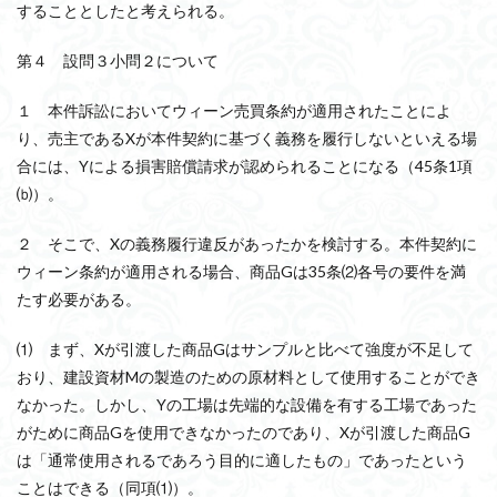
することとしたと考えられる。
第４ 設問３小問２について
１ 本件訴訟においてウィーン売買条約が適用されたことによ
り、売主であるXが本件契約に基づく義務を履行しないといえる場
合には、Yによる損害賠償請求が認められることになる（45条1項
⒝）。
２ そこで、Xの義務履行違反があったかを検討する。本件契約に
ウィーン条約が適用される場合、商品Gは35条⑵各号の要件を満
たす必要がある。
⑴ まず、Xが引渡した商品Gはサンプルと比べて強度が不足して
おり、建設資材Mの製造のための原材料として使用することができ
なかった。しかし、Yの工場は先端的な設備を有する工場であった
がために商品Gを使用できなかったのであり、Xが引渡した商品G
は「通常使用されるであろう目的に適したもの」であったという
ことはできる（同項⑴）。