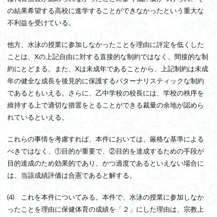
の結果希望する高校に進学することができなかったという重大な
不利益を受けている。
他方、水泳の授業に参加しなかったことを理由に評定を低くした
ことは、Xの上記自由に対する直接的な制約ではなく、間接的な制
約にとどまる。また、Xは未成年であることから、上記制約は未成
年の健全な成長を後見的に保護するパターナリスティックな制約
であるともいえる。さらに、乙中学校の校長には、学校の秩序を
維持する上で適切な措置をとることができる裁量の余地が認めら
れているといえる。
これらの事情を考慮すれば、本件においては、厳格な基準による
べきではなく、①目的が重要で、②目的を達成するための手段が
目的達成のため効果的であり、かつ過度であるといえない場合に
は、当該成績評価は合憲であると解する。
⑷ これを本件についてみる。本件で、水泳の授業に参加しなか
ったことを理由に保健体育の成績を「２」にした理由は、宗教上