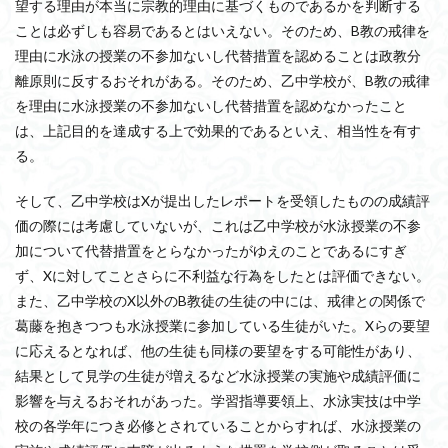
望する理由が本当に宗教的理由に基づくものであるかを判断する
ことは必ずしも容易であるとはいえない。そのため、B教の戒律を
理由に水泳の授業の不参加ないし代替措置を認めることは政教分
離原則に反するおそれがある。そのため、乙中学校が、B教の戒律
を理由に水泳授業の不参加ないし代替措置を認めなかったこと
は、上記目的を達成する上で効果的であるといえ、相当性を有す
る。
そして、乙中学校はXが提出したレポートを受領したものの成績評
価の際には考慮していないが、これは乙中学校が水泳授業の不参
加について代替措置をとらなかったがゆえのことであるにすぎ
ず、Xに対してことさらに不利益な行為をしたとは評価できない。
また、乙中学校のX以外のB教徒の生徒の中には、戒律との関係で
葛藤を抱きつつも水泳授業に参加している生徒がいた。Xらの要望
に応えるとなれば、他の生徒も同様の要望をする可能性があり、
結果として見学の生徒が増えるなど水泳授業の実施や成績評価に
影響を与えるおそれがあった。学習指導要領上、水泳実技は中学
校の各学年につき必修とされていることからすれば、水泳授業の