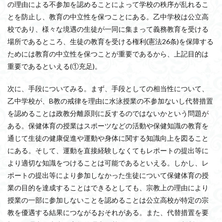
の理由による不参加を認めることによって学校の秩序が乱れるこ
とを防止し、教育の中立性を保つことにある。乙中学校は公立高
校であり、様々な境遇の生徒が一同に集まって義務教育を受ける
場所であるところ、生徒の教育を受ける権利(憲法26条)を保障する
ためには教育の中立性を保つことが重要であるから、上記目的は
重要であるといえる(①充足)。
次に、手段についてみる。まず、手段としての相当性について、
乙中学校が、B教の戒律を理由に水泳授業の不参加ないし代替措置
を認めることは政教分離原則に反するのではないかという問題が
ある。保健体育の授業はスポーツなどの活動や保健知識の教育を
通じて生徒の健康促進や運動や身体に関する知識向上を図ること
にある。そして、運動を直接経験しなくてもレポートの提出等に
より適切な知識をつけることは可能であるといえる。しかし、レ
ポートの提出等により参加しなかった生徒について保健体育の授
業の目的を達成することはできるとしても、宗教上の理由により
授業の一部に参加しないことを認めることは公立高校が特定の宗
教を優遇する結果につながるおそれがある。また、代替措置を要