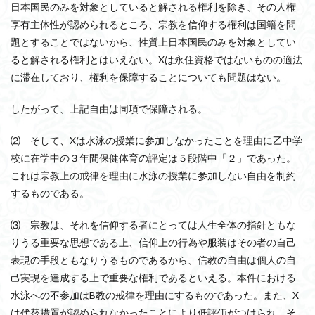
日本国民のみを対象としていると解される権利を除き、その人権
享有主体性が認められるところ、宗教を信仰する権利は国籍を問
題とすることではないから、性質上日本国民のみを対象としてい
ると解される権利とはいえない。Xは永住資格ではないものの適法
に滞在しており、権利を保障することについても問題はない。
したがって、上記自由は同項で保障される。
⑵ そして、Xは水泳の授業に参加しなかったことを理由に乙中学
校に在学中の３年間保健体育の評定は５段階中「２」であった。
これは宗教上の戒律を理由に水泳の授業に参加しない自由を制約
するものである。
⑶ 宗教は、それを信仰する者にとっては人生全体の指針ともな
りうる重要な思想である上、信仰上の行為や服装はその者の自己
表現の手段ともなりうるものであるから、信教の自由は個人の自
己実現を達成する上で重要な権利であるといえる。本件における
水泳への不参加はB教の戒律を理由にするものであった。また、X
は代替措置が認められなかったことにより低評価がつけられ、そ