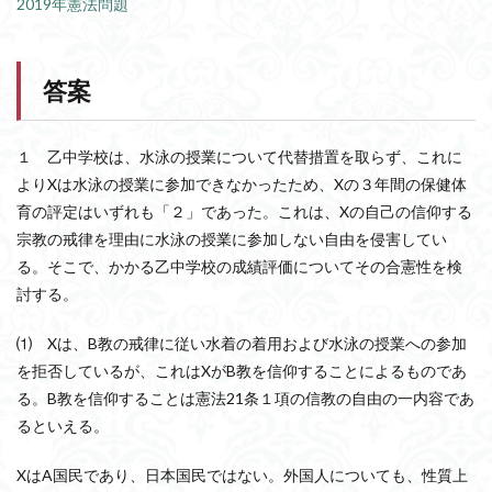
2019年憲法問題
答案
１ 乙中学校は、水泳の授業について代替措置を取らず、これに
よりXは水泳の授業に参加できなかったため、Xの３年間の保健体
育の評定はいずれも「２」であった。これは、Xの自己の信仰する
宗教の戒律を理由に水泳の授業に参加しない自由を侵害してい
る。そこで、かかる乙中学校の成績評価についてその合憲性を検
討する。
⑴ Xは、B教の戒律に従い水着の着用および水泳の授業への参加
を拒否しているが、これはXがB教を信仰することによるものであ
る。B教を信仰することは憲法21条１項の信教の自由の一内容であ
るといえる。
XはA国民であり、日本国民ではない。外国人についても、性質上