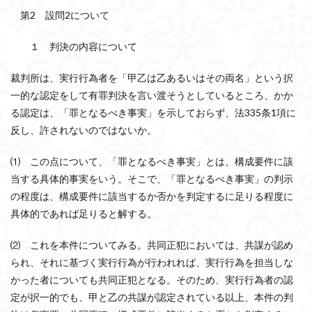
第2 設問2について
１ 判決の内容について
裁判所は、実行行為者を「甲乙は乙あるいはその両名」という択
一的な認定をして有罪判決を言い渡そうとしているところ、かか
る認定は、「罪となるべき事実」を示しておらず、法335条1項に
反し、許されないのではないか。
⑴ この点について、「罪となるべき事実」とは、構成要件に該
当する具体的事実をいう。そこで、「罪となるべき事実」の判示
の程度は、構成要件に該当するか否かを判定するに足りる程度に
具体的であれば足りると解する。
⑵ これを本件についてみる。共同正犯においては、共謀が認め
られ、それに基づく実行行為が行われれば、実行行為を担当しな
かった者についても共同正犯となる。そのため、実行行為者の認
定が択一的でも、甲と乙の共謀が認定されている以上、本件の判