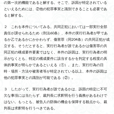
の第一次的機能であると解する。そこで、訴因が特定されている
といえるためには、②他の犯罪事実と識別できることも必要であ
ると解する。
２ これを本件についてみる。共同正犯においては一部実行全部
責任が課せられるため（刑法60条）、本件の実行行為者が甲であ
るか乙であるかにかかわらず、傷害罪（同204条）の共同正犯が成
立する。そうだとすると、実行行為者が誰であるかは傷害罪の共
同正犯の構成要件要素ではなく、本件の訴因は、実行行為者の明
示がなくとも、特定の構成要件に該当するかを判定する程度の具
体的事実が明らかであるといえる（①）。また、実行行為の日
時・場所・方法や被害者等が特定されている以上、本件の訴因は
他の犯罪事実との識別が可能である（②）。
３ したがって、実行行為者が誰であるかは、訴因の特定に不可
欠な事項には当たらず、裁判長に求釈明を行う義務があるわけで
はない。もっとも、被告人の防御の機会を保障する観点から、裁
判長は求釈明を行うべきである。