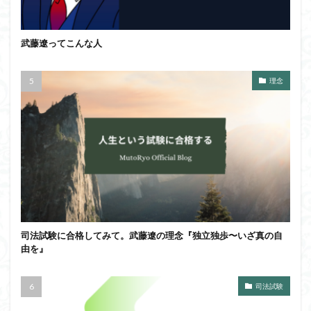
武藤遼ってこんな人
理念
司法試験に合格してみて。武藤遼の理念『独立独歩〜いざ真の自
由を』
司法試験