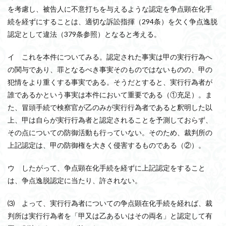
を考慮し、被告人に不意打ちを与えるような認定を争点顕在化手
続を経ずにすることは、適切な訴訟指揮（294条）を欠く争点逸脱
認定として違法（379条参照）となると考える。
イ これを本件についてみる。認定された事実は甲の実行行為へ
の関与であり、罪となるべき事実そのものではないものの、甲の
犯情をより重くする事実である。そうだとすると、実行行為者が
誰であるかという事実は本件において重要である（①充足）。ま
た、冒頭手続で検察官が乙のみが実行行為者であると釈明した以
上、甲は自らが実行行為者と認定されることを予測しておらず、
その点についての防御活動も行っていない。そのため、裁判所の
上記認定は、甲の防御権を大きく侵害するものである（②）。
ウ したがって、争点顕在化手続を経ずに上記認定をすること
は、争点逸脱認定に当たり、許されない。
⑶ よって、実行行為者についての争点顕在化手続を経れば、裁
判所は実行行為者を「甲又は乙あるいはその両名」と認定して有