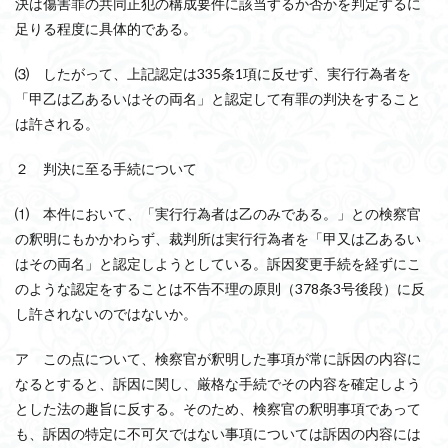
決は傷害罪の共同正犯の構成要件に該当するか否かを判定するに
足りる程度に具体的である。
⑶ したがって、上記認定は335条1項に反せず、実行行為者を
「甲乙は乙あるいはその両名」と認定して有罪の判決をすること
は許される。
２ 判決に至る手続について
⑴ 本件において、「実行行為者は乙のみである。」との検察官
の釈明にもかかわらず、裁判所は実行行為者を「甲又は乙あるい
はその両名」と認定しようとしている。訴因変更手続を経ずにこ
のような認定をすることは不告不理の原則（378条3号後段）に反
し許されないのではないか。
ア この点について、検察官が釈明した事項が常に訴因の内容に
なるとすると、訴因に関し、厳格な手続でその内容を確定しよう
とした法の趣旨に反する。そのため、検察官の釈明事項であって
も、訴因の特定に不可欠ではない事項については訴因の内容には