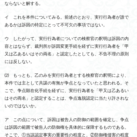
ならないと解する。
イ これを本件についてみる。前述のとおり、実行行為者が誰で
あるかは訴因の特定にとって不可欠の事項ではない。
ウ したがって、実行行為者についての検察官の釈明は訴因の内
容とはならず、裁判所が訴因変更手続を経ずに実行行為者を「甲
又は乙あるいはその両名」と認定したとしても、不告不理の原則
には反しない。
⑵ もっとも、乙のみを実行行為者とする検察官の釈明により、
本件では主として共謀の有無が争点となっていたと思われる。そ
こで、争点顕在化手続を経ずに、実行行為者を「甲又は乙あるい
はその両名」と認定することは、争点逸脱認定に当たり許されな
いのではないか。
ア この点について、訴因は被告人の防御の範囲を確定し、争点
は訴因の範囲で被告人の防御権を具体的に保障するものである。
そこで、①当該認定事実の重要性の程度と、②防御権侵害の程度