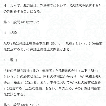
４ よって、裁判所は、判決主文において、Xの請求を認容すると
の判断をすることになる。
第５ 設問４⑴について
１ 結論
Aの行為は弁護士職務基本規程（以下、「規程」という。）56条前
段に反するという弁護士倫理上の問題がある。
２ 理由
「他の所属弁護士」Bの「依頼者」たるR株式会社（以下「R社」
という。）の経営状況は、同社の信用にかかわり、Aが執務上知り
得た「秘密」に当たる。また、本件においてAがR社の経営状況を
Sに助言する「正当な理由」もない。そのため、Aの行為は同条前
段に該当する。
第６ 設問４⑵について