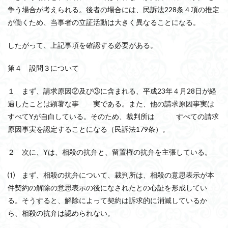
争う場合が考えられる。後者の場合には、民訴法228条４項の推定
が働くため、当事者の立証活動は大きく異なることになる。
したがって、上記事項を確認する必要がある。
第４ 設問３について
１ まず、請求原因②及び③に含まれる、平成23年４月28日が経
過したことは顕著な事 実である。また、他の請求原因事実は
すべてYが自白している。そのため、裁判所は すべての請求
原因事実を認定することになる（民訴法179条）。
２ 次に、Yは、相殺の抗弁と、留置権の抗弁を主張している。
⑴ まず、相殺の抗弁について、裁判所は、相殺の意思表示が本
件契約の解除の意思表示の後になされたとの心証を形成してい
る。そうすると、解除によって契約は訴求的に消滅しているか
ら、相殺の抗弁は認められない。