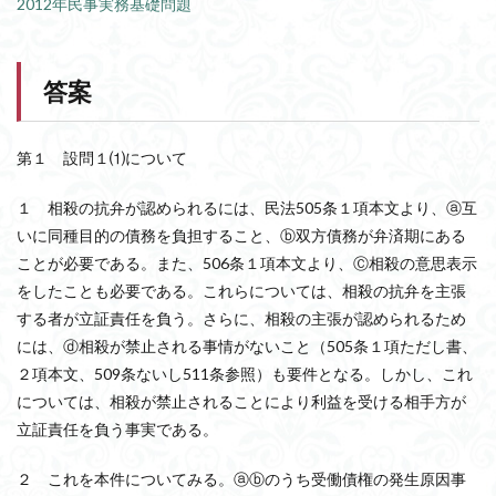
2012年民事実務基礎問題
答案
第１ 設問１⑴について
１ 相殺の抗弁が認められるには、民法505条１項本文より、ⓐ互
いに同種目的の債務を負担すること、ⓑ双方債務が弁済期にある
ことが必要である。また、506条１項本文より、Ⓒ相殺の意思表示
をしたことも必要である。これらについては、相殺の抗弁を主張
する者が立証責任を負う。さらに、相殺の主張が認められるため
には、ⓓ相殺が禁止される事情がないこと（505条１項ただし書、
２項本文、509条ないし511条参照）も要件となる。しかし、これ
については、相殺が禁止されることにより利益を受ける相手方が
立証責任を負う事実である。
２ これを本件についてみる。ⓐⓑのうち受働債権の発生原因事