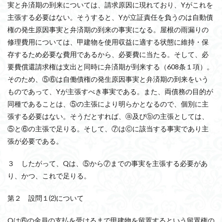
実と弁済期の到来については、請求原因に現れており、Yがこれを
主張する必要はない。そうすると、Yが立証責任を負うのは自動債
権の発生原因事実と弁済期の到来の事実になる。屋根の雨漏りの
修理費用については、甲建物を使用収益に適する状態に維持・保
存するため必要な費用であるから、必要費に当たる。そして、必
要費償還請求権は支出と同時に弁済期が到来する（608条１項）。
そのため、⑤⑥は自働債権の発生原因事実と弁済期の到来をいう
ものであって、Yが主張すべき事実である。また、両債務の目的が
同種であることは、⑤の主張により明らかとなるので、個別に主
張する必要はない。そうだとすれば、ⓐ及びⓑの主張としては、
⑤と⑥の主張で足りる。そして、⑦はⒸに該当する事実であり主
張が必要である。
３ したがって、Qは、⑤から⑦までの事実を主張する必要があ
り、かつ、これで足りる。
第２ 設問１⑵について
Qは⑥の金員の支払を受けるまで甲建物を留置するという留置権の