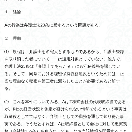
１ 結論
Aの行為は弁護士法23条に反するという問題がある。
２ 理由
⑴ 規程は、弁護士を名宛人とするものであるから、弁護士登録
を取り消した者について は適用対象としていない。他方で、
弁護士法23条は「弁護士であった者」にも守秘義務を課してい
る。そして、同条における秘密保持義務違反というためには、正
当な理由なく秘密を第三者に漏らしたことが必要であると解す
る。
⑵ これを本件についてみる。AはT株式会社の代表取締役である
が、R社の経営状況と倒産が避けられない情勢であるという事実は
取締役としてではなく、弁護士としての職務を通して知り得た事
実である。そうだとすれば、Aは取締役として会社に対して忠実義
務（会社法355条）を負うにしても、なお当該情報を開示すること