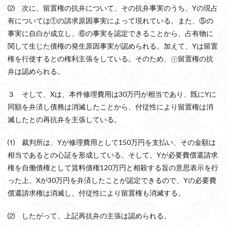
⑵ 次に、留置権の抗弁について、その抗弁事実のうち、Yの現占
有については①の請求原因事実によって現れている。また、⑤の
事実に自白が成立し、⑥の事実を認定できることから、占有物に
関して生じた債権の発生原因事実が認められる。加えて、Yは留置
権を行使するとの権利主張をしている。そのため、㋑留置権の抗
弁は認められる。
３ そして、Xは、本件修理費用は30万円が相当であり、既にYに
同額を弁済し債務は消滅したことから、付従性により留置権は消
滅したとの再抗弁を主張している。
⑴ 裁判所は、Yが修理費用として150万円を支払い、その金額は
相当であるとの心証を形成している。そして、Yが必要費償還請求
権を自働債権として賃料債権120万円と相殺する旨の意思表示を行
った上、Xが30万円を弁済したことが認定できるので、Yの必要費
償還請求権は消滅し、付従性により留置権も消滅する。
⑵ したがって、上記再抗弁の主張は認められる。