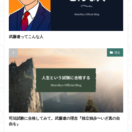
武藤遼ってこんな人
理念
司法試験に合格してみて。武藤遼の理念『独立独歩〜いざ真の自
由を』