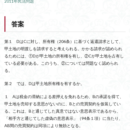
2011年民法問題
答案
第１ DはCに対し、所有権（206条）に基づく返還請求として、
甲土地の明渡しを請求すると考えられる。かかる請求が認められ
るためには、①Dが甲土地の所有権を有し、②Cが甲土地を占有し
ている必要がある。このうち、②については問題なく認められ
る。
第２ では、Dは甲土地所有権を有するか。
１ Aは税金の滞納による差押えを免れるため、Bの承諾を得て、
甲土地を売却する意思がないのに、Bとの売買契約を仮装してい
る。これは、Bと通じてした真意ではない意思表示であるから、
「相手方と通じてした虚偽の意思表示」（94条１項）に当たり、
AB間の売買契約は同項により無効となる。