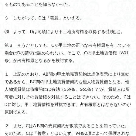
るものであることを知らなかった。
ウ したがって、Dは「善意」といえる。
⑶ よって、Dは同項により甲土地所有権を取得する(①充足)。
第３ そうだとしても、Cが甲土地の正当な占有権原を有している
場合はDの請求は認められない。そこで、Cの甲土地賃借権（601
条）が占有権原となるかを検討する。
１ 上記のとおり、AB間の甲土地売買契約は虚偽表示により無効
であるから、BC間の甲土地賃貸借契約も他人物賃貸借となる。他
人物賃貸借は債権的には有効（559条、561条）だが、賃借人は所
有者に対しその賃借権を対抗することはできない。そのため、Cは
Dに対し、甲土地賃借権を対抗できず、占有権原とはならないのが
原則である。
２ また、CはA B間の売買契約が仮装であることを知っていた。
そのため、Cは「善意」とはいえず、94条2項によって保護されな