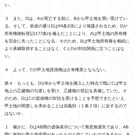
い。
３ また、Dは、Aが死亡する前に、Bから甲土地を買い受けてい
る。そして、前述の通りDは94条2項により保護されるため、Dが
所有権移転登記(177条)を備えたことにより、Aは甲土地の所有権
を完全に失ったことになる。そのため、Bは甲土地所有権を相続に
より承継取得することはなく、CとDが対抗関係に立つことはな
い。
４ よって、Cの甲土地賃借権は占有権原とならない。
第４ もっとも、DがBから甲土地を購入した時点で既にCは甲土
地上の乙建物の引渡しを受け、乙建物の登記を具備していた。そ
のため、DはCの賃借権の対抗を受けることを予想できたといえ、
甲土地の明渡しを求めることは信義則（１条２項）に反するので
はないか。
１ 確かに、DはAB間の虚偽表示について善意無過失であり、AB
間に有効な甲土地売買があったものと信じていたのであるから、B