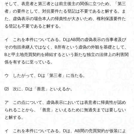
そして、表意者と第三者とは前主後主の関係に立つため、「第三
者」の要件として、対抗要件たる登記は不要であると解する。ま
た、虚偽表示の場合本人の帰責性が大きいため、権利保護要件た
る登記も不要であると解する。
イ これを本件についてみる。DはAB間の虚偽表示の当事者及び
その包括承継人ではなく、B所有という虚偽の外観を基礎として、
Bと甲土地売買契約を締結するという新たな独立の法律上の利害関
係を有するに至っている。
ウ したがって、Dは「第三者」に当たる。
⑵ 次に、Dは「善意」といえるか。
ア この点について、虚偽表示においては表意者に帰責性が認め
られることから、「善意」といえるために無過失までは要しない
と解する。
イ これを本件についてみる。Dは、AB間の売買契約が仮装によ