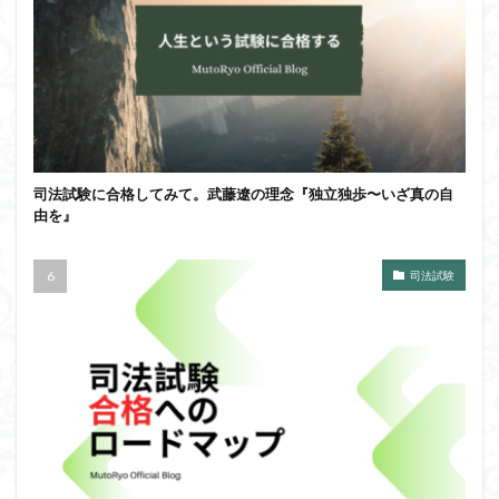
司法試験に合格してみて。武藤遼の理念『独立独歩〜いざ真の自
由を』
司法試験