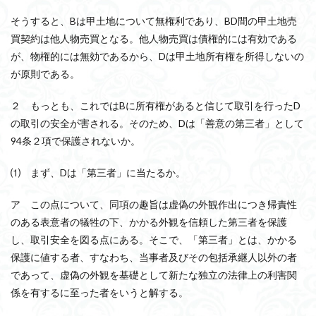
そうすると、Bは甲土地について無権利であり、BD間の甲土地売
買契約は他人物売買となる。他人物売買は債権的には有効である
が、物権的には無効であるから、Dは甲土地所有権を所得しないの
が原則である。
２ もっとも、これではBに所有権があると信じて取引を行ったD
の取引の安全が害される。そのため、Dは「善意の第三者」として
94条２項で保護されないか。
⑴ まず、Dは「第三者」に当たるか。
ア この点について、同項の趣旨は虚偽の外観作出につき帰責性
のある表意者の犠牲の下、かかる外観を信頼した第三者を保護
し、取引安全を図る点にある。そこで、「第三者」とは、かかる
保護に値する者、すなわち、当事者及びその包括承継人以外の者
であって、虚偽の外観を基礎として新たな独立の法律上の利害関
係を有するに至った者をいうと解する。