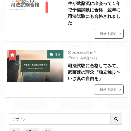
生が武藤流に出会って１年
で予備試験に合格、翌年に
司法試験にも合格されまし
た
続きを読む
2020年4月18日
理念
2020年8月14日
司法試験に合格してみて。
武藤遼の理念『独立独歩〜
いざ真の自由を』
続きを読む
WEB
デザイン
SEO