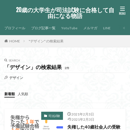
20歳の大学生が司法試験に合格して自
由になる物語
プロフィール
ブログ記事一覧
YotuTube
メルマガ
LINE
HOME
"デザイン" の検索結果
SEARCH
「デザイン」の検索結果
2件
デザイン
新着順
人気順
2021年2月3日
司法試験
2021年2月3日
失権した40歳社会人の受験